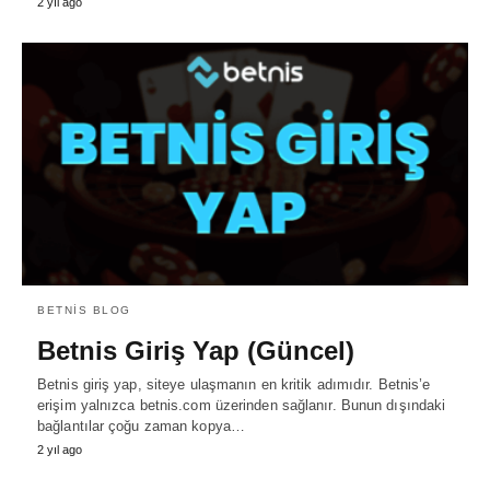
2 yıl ago
BETNIS BLOG
Betnis Giriş Yap (Güncel)
Betnis giriş yap, siteye ulaşmanın en kritik adımıdır. Betnis’e
erişim yalnızca betnis.com üzerinden sağlanır. Bunun dışındaki
bağlantılar çoğu zaman kopya…
2 yıl ago