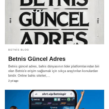
BETNIS BLOG
Betnis Güncel Adres
Betnis güncel adres, bahis dünyasının lider platformlarından biri
olan Betnis'e erişim sağlamak için sıkça araştırılan konulardan
biridir. Online bahis siteleri,…
2 yıl ago