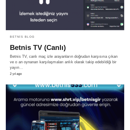
BETNIS BLOG
Betnis TV (Canlı)
Betnis TV, canlı maç izle arayanların doğrudan karşısına çıkan
ve o an oynanan karşılaşmaları anlık olarak takip edebildiği bir
yayın…
2 yıl ago