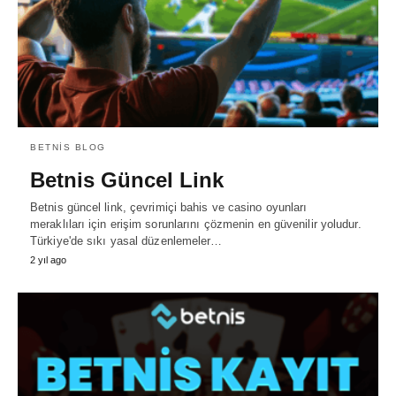
BETNIS BLOG
Betnis Güncel Link
Betnis güncel link, çevrimiçi bahis ve casino oyunları
meraklıları için erişim sorunlarını çözmenin en güvenilir yoludur.
Türkiye'de sıkı yasal düzenlemeler…
2 yıl ago