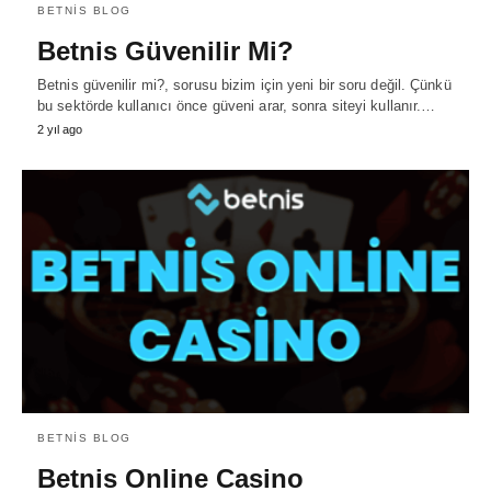
BETNIS BLOG
Betnis Güvenilir Mi?
Betnis güvenilir mi?, sorusu bizim için yeni bir soru değil. Çünkü
bu sektörde kullanıcı önce güveni arar, sonra siteyi kullanır.…
2 yıl ago
BETNIS BLOG
Betnis Online Casino