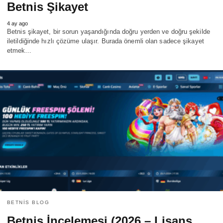
Betnis Şikayet
4 ay ago
Betnis şikayet, bir sorun yaşandığında doğru yerden ve doğru şekilde
iletildiğinde hızlı çözüme ulaşır. Burada önemli olan sadece şikayet
etmek…
BETNIS BLOG
Betnis İncelemesi (2026 – Lisans,