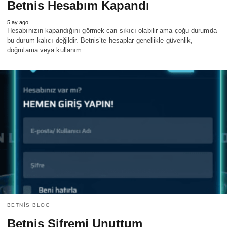
Betnis Hesabım Kapandı
5 ay ago
Hesabınızın kapandığını görmek can sıkıcı olabilir ama çoğu durumda
bu durum kalıcı değildir. Betnis’te hesaplar genellikle güvenlik,
doğrulama veya kullanım…
BETNIS BLOG
Betnis Şifremi Unuttum