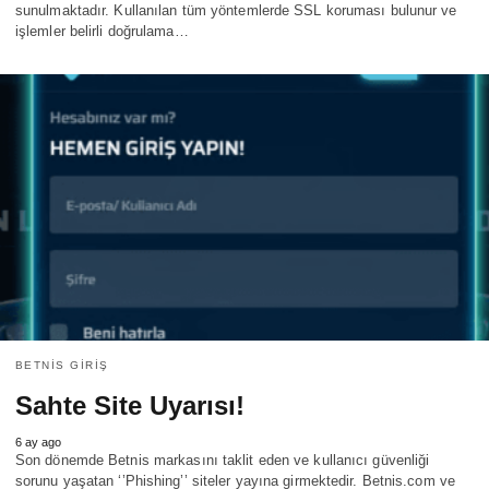
sunulmaktadır. Kullanılan tüm yöntemlerde SSL koruması bulunur ve
işlemler belirli doğrulama…
BETNIS GIRIŞ
Sahte Site Uyarısı!
6 ay ago
Son dönemde Betnis markasını taklit eden ve kullanıcı güvenliği
sorunu yaşatan ‘’Phishing’’ siteler yayına girmektedir. Betnis.com ve