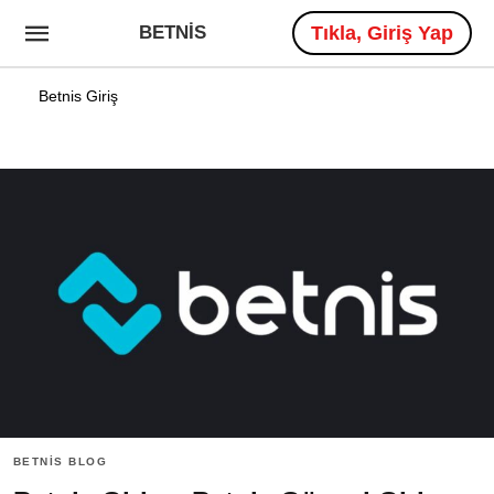
BETNIS
Tıkla, Giriş Yap
Betnis Giriş
BETNIS BLOG