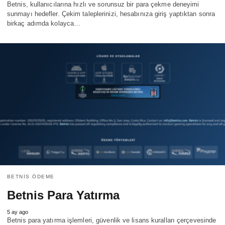
Betnis, kullanıcılarına hızlı ve sorunsuz bir para çekme deneyimi
sunmayı hedefler. Çekim taleplerinizi, hesabınıza giriş yaptıktan sonra
birkaç adımda kolayca…
BETNIS ÖDEME
Betnis Para Yatırma
5 ay ago
Betnis para yatırma işlemleri, güvenlik ve lisans kuralları çerçevesinde