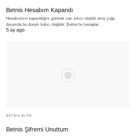
Betnis Hesabım Kapandı
Hesabınızın kapandığını görmek can sıkıcı olabilir ama çoğu
durumda bu durum kalıcı değildir. Betnis’te hesaplar…
5 ay ago
BETNIS BLOG
Betnis Şifremi Unuttum