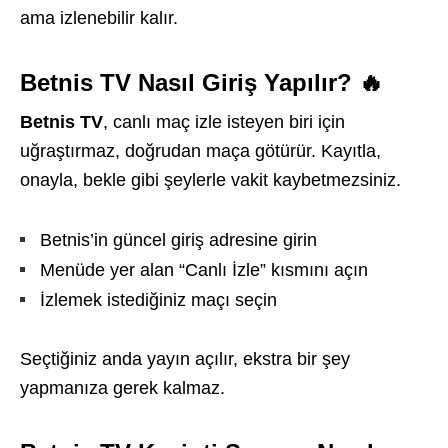
ama izlenebilir kalır.
Betnis TV Nasıl Giriş Yapılır? 🔥
Betnis TV
, canlı maç izle isteyen biri için
uğraştırmaz, doğrudan maça götürür. Kayıtla,
onayla, bekle gibi şeylerle vakit kaybetmezsiniz.
Betnis’in güncel giriş adresine girin
Menüde yer alan “Canlı İzle” kısmını açın
İzlemek istediğiniz maçı seçin
Seçtiğiniz anda yayın açılır, ekstra bir şey
yapmanıza gerek kalmaz.