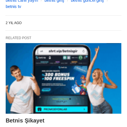
betnis canlı yayın
betnis giriş
betnis güncel giriş
betnis tv
2 YIL AGO
RELATED POST
Betnis Şikayet