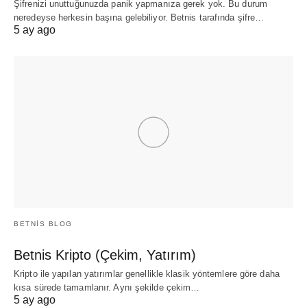
Şifrenizi unuttuğunuzda panik yapmanıza gerek yok. Bu durum
neredeyse herkesin başına gelebiliyor. Betnis tarafında şifre…
5 ay ago
BETNIS BLOG
Betnis Kripto (Çekim, Yatırım)
Kripto ile yapılan yatırımlar genellikle klasik yöntemlere göre daha
kısa sürede tamamlanır. Aynı şekilde çekim…
5 ay ago