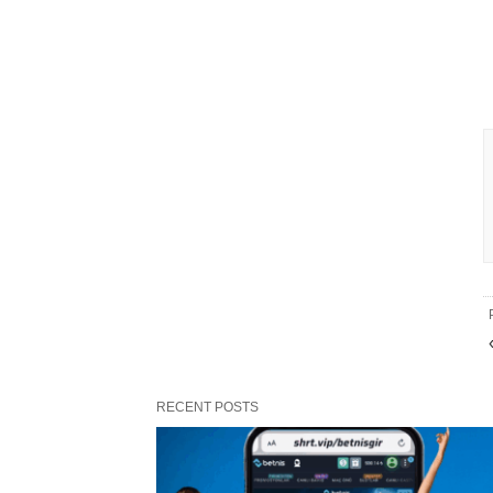
RECENT POSTS