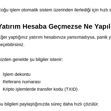
oğu işlem otomatik sistem üzerinden ilerlediği için hızlı 
Yatırım Hesaba Geçmezse Ne Yapıl
ğer yaptığınız yatırım hesabınıza yansımadıysa, panik
eçebilirsiniz.
izden genelde şu bilgiler istenir:
İşlem dekontu
Referans numarası
Kripto işlemlerde transfer kodu (TXID)
u bilgileri paylaştığınızda süreç daha hızlı çözülür.