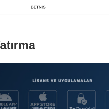
BETNIS
Yatırma