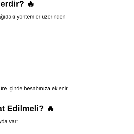
erdir? 🔥
Aşağıdaki yöntemler üzerinden
süre içinde hesabınıza eklenir.
t Edilmeli? 🔥
yda var: