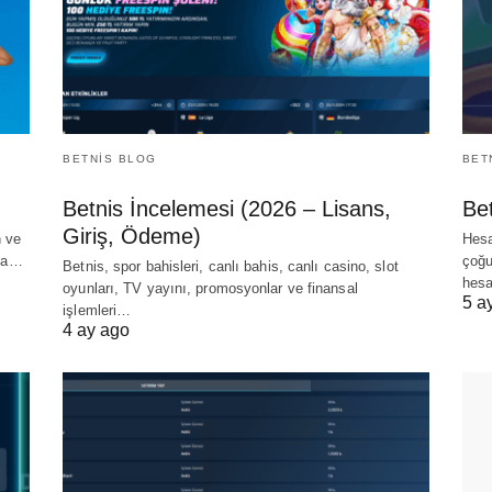
BETNIS BLOG
BET
Betnis İncelemesi (2026 – Lisans,
Be
Giriş, Ödeme)
n ve
Hesa
ada…
çoğu
Betnis, spor bahisleri, canlı bahis, canlı casino, slot
hes
oyunları, TV yayını, promosyonlar ve finansal
5 a
işlemleri…
4 ay ago