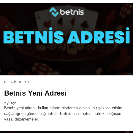
BETNIS BLOG
Betnis Yeni Adresi
2 yıl ago
Betnis yeni adresi, kullanıcıların platforma güvenli bir şekilde erişim
sağladığı en güncel bağlantıdır. Betnis bahis sitesi, sürekli değişen
yasal düzenlemeler…