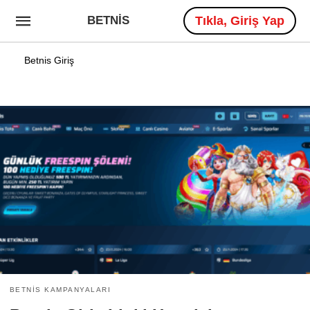
BETNIS
Tıkla, Giriş Yap
Betnis Giriş
BETNIS KAMPANYALARI