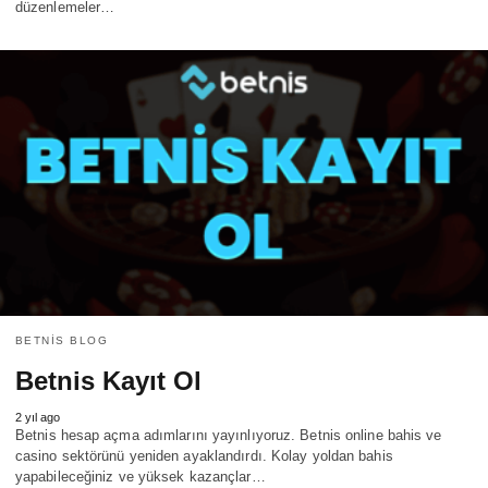
düzenlemeler…
BETNIS BLOG
Betnis Kayıt Ol
2 yıl ago
Betnis hesap açma adımlarını yayınlıyoruz. Betnis online bahis ve
casino sektörünü yeniden ayaklandırdı. Kolay yoldan bahis
yapabileceğiniz ve yüksek kazançlar…