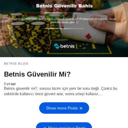
BETNIS BLOG
Betnis Güvenilir Mi?
2 yıl ago
Betnis güvenilir mi?, sorusu bizim için yeni bir soru değil. Çünkü bu
sektörde kullanıcı önce güveni arar, sonra siteyi kullanır.…
Show more Posts