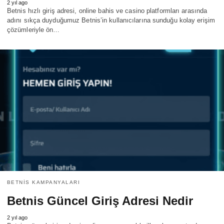
2 yıl ago
Betnis hızlı giriş adresi, online bahis ve casino platformları arasında
adını sıkça duyduğumuz Betnis’in kullanıcılarına sunduğu kolay erişim
çözümleriyle ön…
BETNIS KAMPANYALARI
Betnis Güncel Giriş Adresi Nedir
2 yıl ago