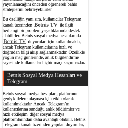
yayınlanacağını önceden öğrenerek bahis
stratejilerini belirleyebilirler.
Bu özelliğin yanı sıra, kullanıcılar Telegram
Betnis TV
kanalı üzerinden
ile ilgili
herhangi bir problem yaşadıklarında destek
alabilirler. Betnis sosyal medya hesapları da
Betnis TV
duyuruları için kullanılmakta,
ancak Telegram kullanıcılarına hızlı ve
doğrudan bilgi akışı sağlanmaktadır. Özellikle
yoğun maç günlerinde, anlık bilgilendirme
sayesinde kullanıcılar hiçbir maçı kaçırmazlar.
Betnis Sosyal Medya Hesapları ve
Telegram
Betnis sosyal medya hesapları, platformun
geniş kitlelere ulaşması için etkin olarak
kullanılmaktadır. Ancak, Telegram’ın
kullanıcılarına sunduğu anlık bildirimler ve
hızlı etkileşim, diğer sosyal medya
platformlarından daha avantajlı olabilir. Betnis
Telegram kanalı üzerinden yapılan duyurular,