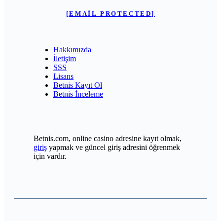
[EMAIL PROTECTED]
Hakkımızda
İletişim
SSS
Lisans
Betnis Kayıt Ol
Betnis İnceleme
Betnis.com, online casino adresine kayıt olmak,
giriş
yapmak ve güncel giriş adresini öğrenmek
için vardır.