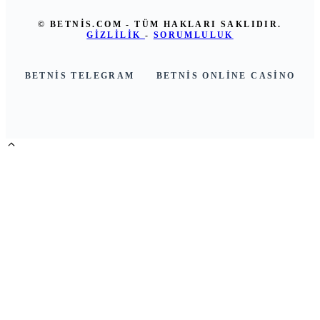
© BETNIS.COM - TÜM HAKLARI SAKLIDIR.
GİZLİLİK
-
SORUMLULUK
BETNİS TELEGRAM
BETNIS ONLINE CASINO