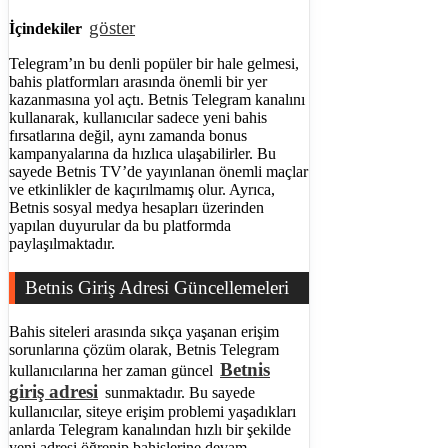
göster
İçindekiler
Telegram’ın bu denli popüler bir hale gelmesi,
bahis platformları arasında önemli bir yer
kazanmasına yol açtı. Betnis Telegram kanalını
kullanarak, kullanıcılar sadece yeni bahis
fırsatlarına değil, aynı zamanda bonus
kampanyalarına da hızlıca ulaşabilirler. Bu
sayede Betnis TV’de yayınlanan önemli maçlar
ve etkinlikler de kaçırılmamış olur. Ayrıca,
Betnis sosyal medya hesapları üzerinden
yapılan duyurular da bu platformda
paylaşılmaktadır.
Betnis Giriş Adresi Güncellemeleri
Bahis siteleri arasında sıkça yaşanan erişim
sorunlarına çözüm olarak, Betnis Telegram
Betnis
kullanıcılarına her zaman güncel
giriş adresi
sunmaktadır. Bu sayede
kullanıcılar, siteye erişim problemi yaşadıkları
anlarda Telegram kanalından hızlı bir şekilde
yeni adresi öğrenip bahislerine devam