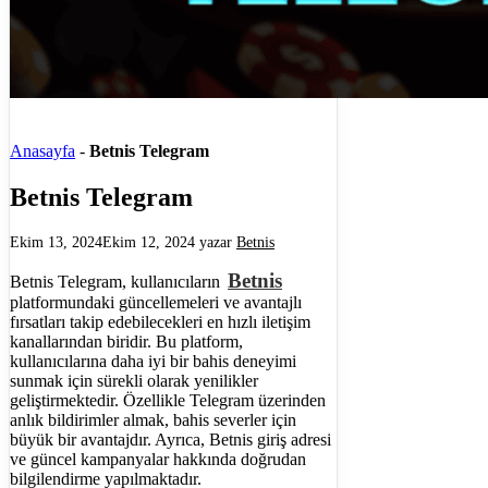
Anasayfa
-
Betnis Telegram
Betnis Telegram
Ekim 13, 2024
Ekim 12, 2024
yazar
Betnis
Betnis
Betnis Telegram, kullanıcıların
platformundaki güncellemeleri ve avantajlı
fırsatları takip edebilecekleri en hızlı iletişim
kanallarından biridir. Bu platform,
kullanıcılarına daha iyi bir bahis deneyimi
sunmak için sürekli olarak yenilikler
geliştirmektedir. Özellikle Telegram üzerinden
anlık bildirimler almak, bahis severler için
büyük bir avantajdır. Ayrıca, Betnis giriş adresi
ve güncel kampanyalar hakkında doğrudan
bilgilendirme yapılmaktadır.