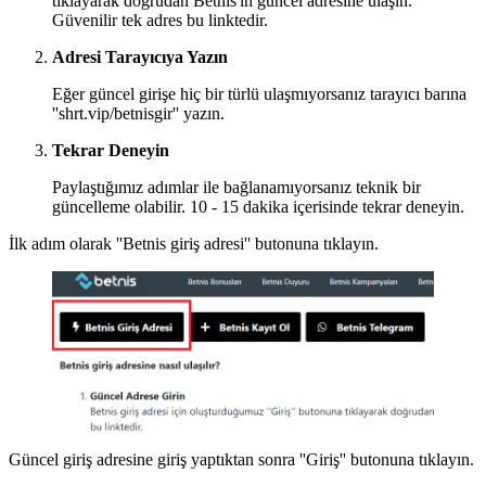
tıklayarak doğrudan Betnis'in güncel adresine ulaşın.
Güvenilir tek adres bu linktedir.
Adresi Tarayıcıya Yazın
Eğer güncel girişe hiç bir türlü ulaşmıyorsanız tarayıcı barına
''shrt.vip/betnisgir'' yazın.
Tekrar Deneyin
Paylaştığımız adımlar ile bağlanamıyorsanız teknik bir
güncelleme olabilir. 10 - 15 dakika içerisinde tekrar deneyin.
İlk adım olarak ''Betnis giriş adresi'' butonuna tıklayın.
Güncel giriş adresine giriş yaptıktan sonra ''Giriş'' butonuna tıklayın.