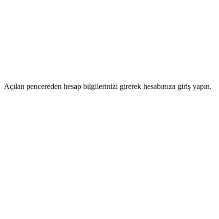
Açılan pencereden hesap bilgilerinizi girerek hesabınıza giriş yapın.