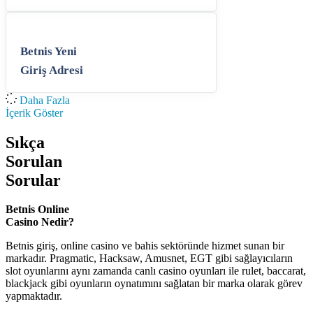
Betnis Yeni
Giriş Adresi
Daha Fazla
İçerik Göster
Sıkça
Sorulan
Sorular
Betnis Online
Casino Nedir?
Betnis giriş, online casino ve bahis sektöründe hizmet sunan bir
markadır. Pragmatic, Hacksaw, Amusnet, EGT gibi sağlayıcıların
slot oyunlarını aynı zamanda canlı casino oyunları ile rulet, baccarat,
blackjack gibi oyunların oynatımını sağlatan bir marka olarak görev
yapmaktadır.